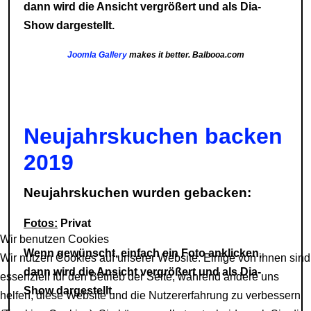
dann wird die Ansicht vergrößert und als Dia-
Show dargestellt.
Joomla Gallery
makes it better. Balbooa.com
Neujahrskuchen backen
2019
Neujahrskuchen wurden gebacken:
Fotos:
Privat
Wir benutzen Cookies
Wenn gewünscht, einfach ein Foto anklicken,
Wir nutzen Cookies auf unserer Website. Einige von ihnen sind
dann wird die Ansicht vergrößert und als Dia-
essenziell für den Betrieb der Seite, während andere uns
Show dargestellt.
helfen, diese Website und die Nutzererfahrung zu verbessern