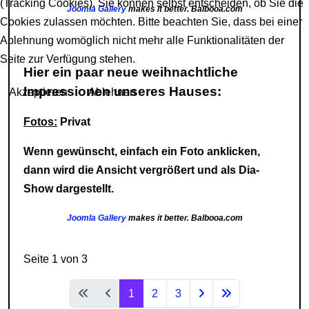
(Tracking Cookies). Sie können selbst entscheiden, ob Sie die
Joomla Gallery
makes it better. Balbooa.com
Cookies zulassen möchten. Bitte beachten Sie, dass bei einer
Ablehnung womöglich nicht mehr alle Funktionalitäten der
Seite zur Verfügung stehen.
Hier ein paar neue weihnachtliche
Impressionen unseres Hauses:
Akzeptieren
Ablehnen
Fotos:
Privat
Wenn gewünscht, einfach ein Foto anklicken,
dann wird die Ansicht vergrößert und als Dia-
Show dargestellt.
Joomla Gallery
makes it better. Balbooa.com
Seite 1 von 3
1
2
3