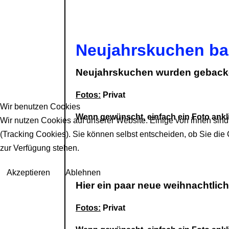
Neujahrskuchen ba
Neujahrskuchen wurden geback
Fotos:
Privat
Wir benutzen Cookies
Wenn gewünscht, einfach ein Foto ankli
Wir nutzen Cookies auf unserer Website. Einige von ihnen sind
(Tracking Cookies). Sie können selbst entscheiden, ob Sie die
zur Verfügung stehen.
Akzeptieren
Ablehnen
Hier ein paar neue weihnachtli
Fotos:
Privat