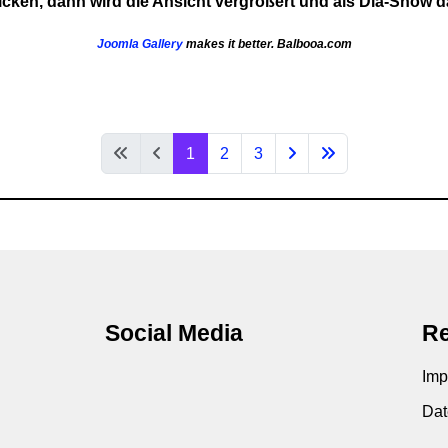
cken, dann wird die Ansicht vergrößert und als Dia-Show da
Joomla Gallery
makes it better. Balbooa.com
1
2
3
Social Media
Re
Imp
Dat