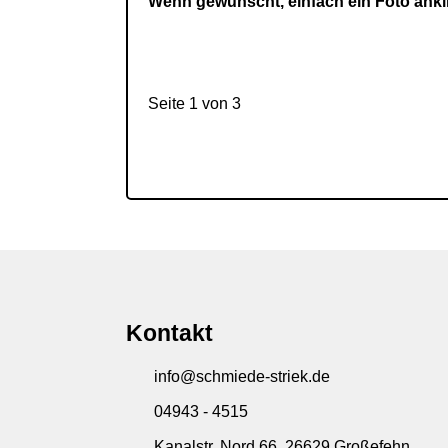
Wenn gewünscht, einfach ein Foto ankli
Seite 1 von 3
Kontakt
info@schmiede-striek.de
04943 - 4515
Kanalstr. Nord 66, 26629 Großefehn