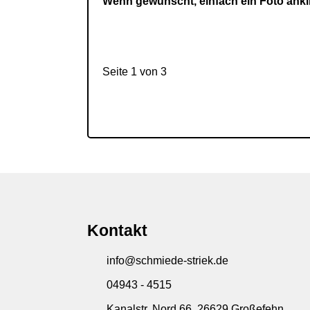
Wenn gewünscht, einfach ein Foto ankli
Seite 1 von 3
Kontakt
info@schmiede-striek.de
04943 - 4515
Kanalstr. Nord 66, 26629 Großefehn