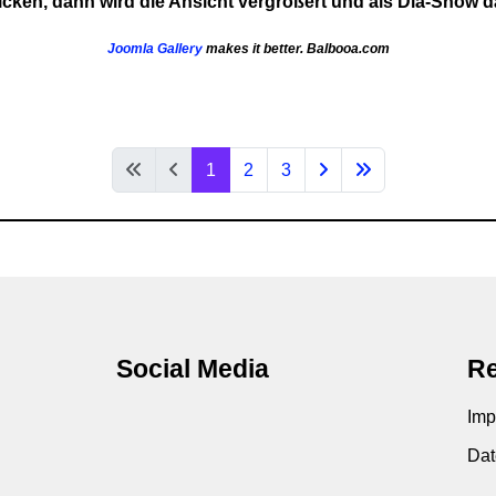
cken, dann wird die Ansicht vergrößert und als Dia-Show da
Joomla Gallery
makes it better. Balbooa.com
1
2
3
Social Media
Re
Imp
Dat