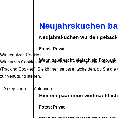
Neujahrskuchen ba
Neujahrskuchen wurden geback
Fotos:
Privat
Wir benutzen Cookies
Wenn gewünscht, einfach ein Foto ankli
Wir nutzen Cookies auf unserer Website. Einige von ihnen sind
(Tracking Cookies). Sie können selbst entscheiden, ob Sie die
zur Verfügung stehen.
Akzeptieren
Ablehnen
Hier ein paar neue weihnachtli
Fotos:
Privat