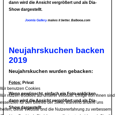
dann wird die Ansicht vergrößert und als Dia-
Show dargestellt.
Joomla Gallery
makes it better. Balbooa.com
Neujahrskuchen backen
2019
Neujahrskuchen wurden gebacken:
Fotos:
Privat
Wir benutzen Cookies
Wenn gewünscht, einfach ein Foto anklicken,
Wir nutzen Cookies auf unserer Website. Einige von ihnen sind
dann wird die Ansicht vergrößert und als Dia-
essenziell für den Betrieb der Seite, während andere uns
Show dargestellt.
helfen, diese Website und die Nutzererfahrung zu verbessern