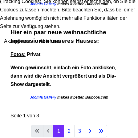
(Tracking Cookies). Sie können selbst entscheiden, ob Sie die
Joomla Gallery
makes it better. Balbooa.com
Cookies zulassen möchten. Bitte beachten Sie, dass bei einer
Ablehnung womöglich nicht mehr alle Funktionalitäten der
Seite zur Verfügung stehen.
Hier ein paar neue weihnachtliche
Impressionen unseres Hauses:
Akzeptieren
Ablehnen
Fotos:
Privat
Wenn gewünscht, einfach ein Foto anklicken,
dann wird die Ansicht vergrößert und als Dia-
Show dargestellt.
Joomla Gallery
makes it better. Balbooa.com
Seite 1 von 3
1
2
3