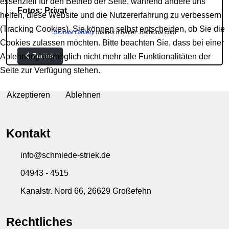
essenziell für den Betrieb der Seite, während andere uns
Fotos: Privat
helfen, diese Website und die Nutzererfahrung zu verbessern
(Tracking Cookies). Sie können selbst entscheiden, ob Sie die
Joomla Gallery
makes it better. Balbooa.com
Cookies zulassen möchten. Bitte beachten Sie, dass bei einer
Vorheriger Beitrag: Trauungen
Zurück
Ablehnung womöglich nicht mehr alle Funktionalitäten der
Seite zur Verfügung stehen.
Akzeptieren
Ablehnen
Kontakt
info@schmiede-striek.de
04943 - 4515
Kanalstr. Nord 66, 26629 Großefehn
Rechtliches