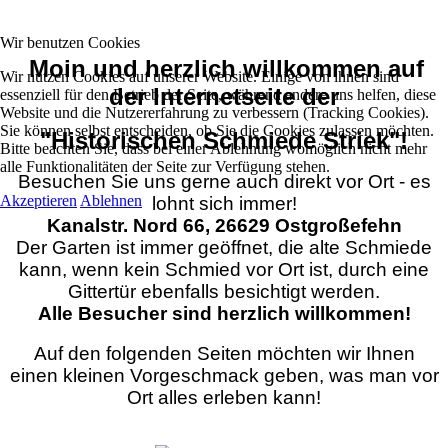
Wir benutzen Cookies
Moin und herzlich willkommen auf
Wir nutzen Cookies auf unserer Website. Einige von ihnen sind
der Internetseite der
essenziell für den Betrieb der Seite, während andere uns helfen, diese
Website und die Nutzererfahrung zu verbessern (Tracking Cookies).
Sie können selbst entscheiden, ob Sie die Cookies zulassen möchten.
"Historischen Schmiede Striek"!
Bitte beachten Sie, dass bei einer Ablehnung womöglich nicht mehr
alle Funktionalitäten der Seite zur Verfügung stehen.
Besuchen Sie uns gerne auch direkt vor Ort - es
Akzeptieren
Ablehnen
lohnt sich immer!
Kanalstr. Nord 66, 26629 Ostgroßefehn
Der Garten ist immer geöffnet, die alte Schmiede
kann, wenn kein Schmied vor Ort ist, durch eine
Gittertür ebenfalls besichtigt werden.
Alle Besucher sind herzlich willkommen!
Auf den folgenden Seiten möchten wir Ihnen
einen kleinen Vorgeschmack geben, was man vor
Ort alles erleben kann!