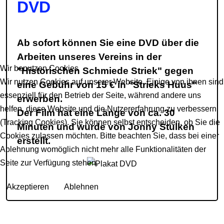
DVD
Ab sofort können Sie eine DVD über die
Arbeiten unseres Vereins in der
Wir benutzen Cookies
"Historischen Schmiede Striek" gegen
Wir nutzen Cookies auf unserer Website. Einige von ihnen sind
eine Gebühr von 15 € in "Strieks Huus"
essenziell für den Betrieb der Seite, während andere uns
erwerben.
helfen, diese Website und die Nutzererfahrung zu verbessern
Der Film hat eine Länge von ca. 30
(Tracking Cookies). Sie können selbst entscheiden, ob Sie die
Minuten und wurde von Jonny Stulken
Cookies zulassen möchten. Bitte beachten Sie, dass bei einer
erstellt.
Ablehnung womöglich nicht mehr alle Funktionalitäten der
Seite zur Verfügung stehen.
Akzeptieren
Ablehnen