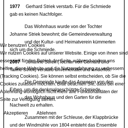
1977
Gerhard Striek verstarb. Für die Schmiede
gab es keinen Nachfolger.
Das Wohnhaus wurde von der Tochter
Johanne Striek bewohnt; die Gemeindeverwaltung
und der Kultur- und Heimatverein kümmerten
Wir benutzen Cookies
sich um die Schmiede.
Wir nutzen Cookies auf unserer Website. Einige von ihnen sind
essenziell für den Betrieb der Seite, während andere uns
2007
Johanne Striek (Tochter von Gerhard und
helfen, diese Website und die Nutzererfahrung zu verbessern
Taline Striek) verstarb unverheiratet und kinderlos.
(Tracking Cookies). Sie können selbst entscheiden, ob Sie die
Die Gemeinde kaufte das Anwesen von den
Cookies zulassen möchten. Bitte beachten Sie, dass bei einer
Erben, um die denkmalgeschützte Schmiede,
Ablehnung womöglich nicht mehr alle Funktionalitäten der
das Wohnhaus und den Garten für die
Seite zur Verfügung stehen.
Nachwelt zu erhalten.
Akzeptieren
Ablehnen
Zusammen mit der Schleuse, der Klappbrücke
und der Windmühle von 1804 entsteht das Ensemble