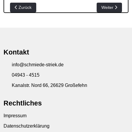
Vorheriger Beitrag: Anleuchten 29.11.24
Nächster Beitra
Zurück
Weiter
Kontakt
info@schmiede-striek.de
04943 - 4515
Kanalstr. Nord 66, 26629 Großefehn
Rechtliches
Impressum
Datenschutzerklärung